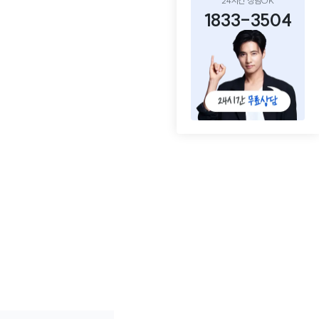
24시간 상담OK
1833-3504