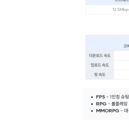
100메가
12.5Mbp
오
다운로드 속도
업로드 속도
핑 속도
FPS
- 1인칭 슈
RPG
- 롤플레잉
MMORPG
- 