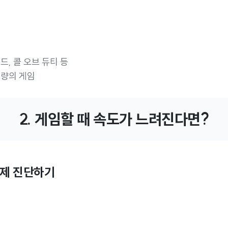
드, 콜 오브 듀티 등
용량의 게임
2. 게임할 때 속도가 느려진다면?
문제 진단하기