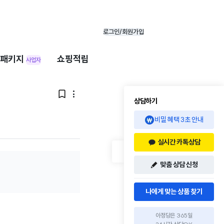
로그인/회원가입
패키지
쇼핑적립
사업자


상담하기
비밀 혜택 3초 안내
실시간 카톡상담
맞춤 상담 신청
나에게 맞는 상품 찾기
아정당은 365일