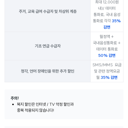
최대 12,000원
내)/ 데이터
주거, 교육 급여 수급자 및 차상위 계층
통화료, 국내 음성
통화료 각각
35%
감면
월정액 +
국내음성통화료 +
기초 연급 수급자
데이터 통화료
50% 감면
SMS/MMS 요금
청각, 언어 장애인을 위한 추가 할인
및 관련 정액요금
월
35% 감면
주의!
복지 할인은 인터넷 / TV 약정 할인과
중복 적용되지 않습니다!