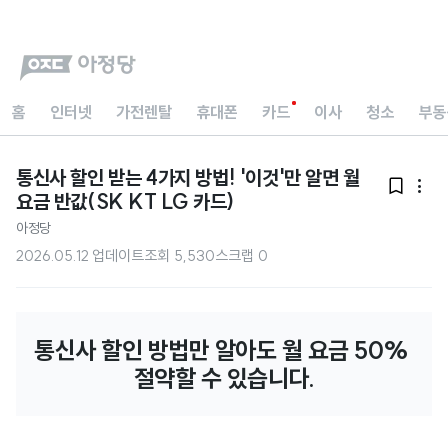
홈
인터넷
가전렌탈
휴대폰
카드
이사
청소
부동
통신사 할인 받는 4가지 방법! '이것'만 알면 월


요금 반값(SK KT LG 카드)
아정당
2026.05.12 업데이트
조회
5,530
스크랩
0
통신사 할인 방법만 알아도 월 요금 50% 
절약할 수 있습니다.