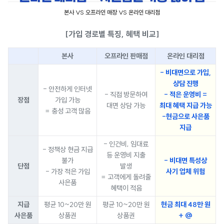
본사 VS 오프라인 매장 VS 온라인 대리점
[가입 경로별 특징, 혜택 비교]
본사
오프라인 판매점
온라인 대리점
- 비대면으로 가입,
상담 진행
- 안전하게 인터넷
- 직접 방문하여
- 적은 운영비 =
장점
가입 가능
대면 상담 가능
최대 혜택 지급 가능
= 충성 고객 많음
-현금으로 사은품
지급
- 인건비, 임대료
- 정책상 현금 지급
등 운영비 지출
불가
- 비대면 특성상
단점
발생
- 가장 적은 가입
사기 업체 위험
= 고객에게 돌려줄
사은품
혜택이 적음
지급
평균 10~20만 원
평균 10~20만 원
현금 최대 48만 원
사은품
상품권
상품권
+ @