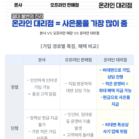
본사 VS 오프라인 매장 VS 온라인 대리점
[가입 경로별 특징, 혜택 비교]
본사
오프라인 판매점
온라인 대리점
- 비대면으로 가입,
상담 진행
- 안전하게 인터넷
- 직접 방문하여
- 적은 운영비 =
장점
가입 가능
대면 상담 가능
최대 혜택 지급 가능
= 충성 고객 많음
-현금으로 사은품
지급
- 인건비, 임대료
- 정책상 현금 지급
등 운영비 지출
불가
- 비대면 특성상
단점
발생
- 가장 적은 가입
사기 업체 위험
= 고객에게 돌려줄
사은품