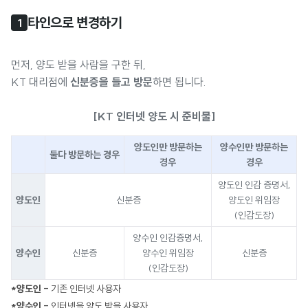
타인으로 변경하기
1
먼저, 양도 받을 사람을 구한 뒤,
KT 대리점에
신분증을 들고 방문
하면 됩니다.
[KT 인터넷 양도 시 준비물]
양도인만 방문하는
양수인만 방문하는
둘다 방문하는 경우
경우
경우
양도인 인감 증명서,
양도인
신분증
양도인 위임장
(인감도장)
양수인 인감증명서,
양수인
신분증
양수인 위임장
신분증
(인감도장)
*양도인 -
기존 인터넷 사용자
*양수인 -
인터넷을 양도 받을 사용자