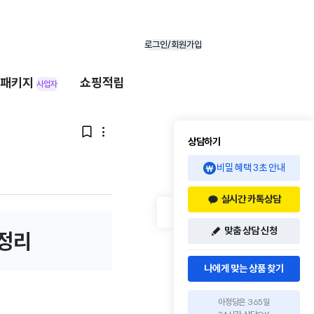
로그인/회원가입
패키지
쇼핑적립
사업자


상담하기
비밀 혜택 3초 안내
실시간 카톡상담
맞춤 상담 신청
 정리
나에게 맞는 상품 찾기
아정당은 365일