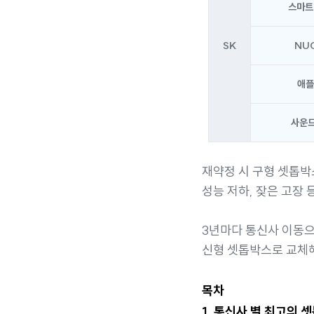
스마트
SK
NU
애플
사운드
재약정 시 구형 셋톱박
성능 저하, 잦은 고장
3년마다 통신사 이동
신형 셋톱박스로 교체해
목차
1. 통신사 별 최고의 