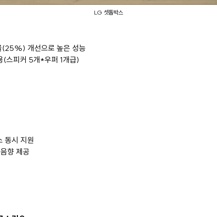
LG 셋톱박스
효율(25%) 개선으로 높은 성능
적용(스피커 5개*우퍼 1개급)
스 동시 지원
 음향 제공