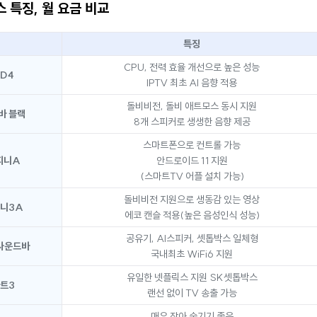
스 특징, 월 요금 비교
특징
CPU, 전력 효율 개선으로 높은 성능
D4
IPTV 최초 AI 음향 적용
돌비비전, 돌비 애트모스 동시 지원
바 블랙
8개 스피커로 생생한 음향 제공
스마트폰으로 컨트롤 가능
지니A
안드로이드 11 지원
(스마트TV 어플 설치 가능)
돌비비전 지원으로 생동감 있는 영상
니3A
에코 캔슬 적용(높은 음성인식 성능)
공유기, AI스피커, 셋톱박스 일체형
사운드바
국내최초 WiFi6 지원
유일한 넷플릭스 지원 SK셋톱박스
트3
랜선 없이 TV 송출 가능
매우 작아 숨기기 좋음