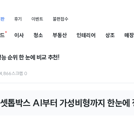
시판
후기
이벤트
불편접수
드
이사
청소
부동산
인테리어
상조
매장
성능 순위 한 눈에 비교 추천!
4,866
스크랩
0
셋톱박스 AI부터 가성비형까지 한눈에