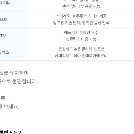
3 미니
랜선 없이 TV 송출 가능
스테레오, 블루투스 스피커 제공
GU2
빔포밍 기술 탑재, 명확한 음성 인식
애플기기 호환성 우수
TV
넷플릭스 이용 가능
웅장하고 높은 퀄리티의 음향
 맥스
상대적으로 작아 인테리어에 유리
스를 유지하며,
 등으로 불편합니다.
으로
 보세요.
셋톱박스는?