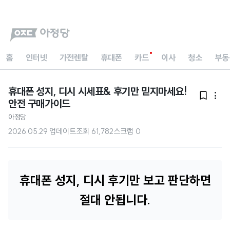
홈
인터넷
가전렌탈
휴대폰
카드
이사
청소
부동
휴대폰 성지, 디시 시세표& 후기만 믿지마세요!


안전 구매가이드
아정당
2026.05.29 업데이트
조회
61,782
스크랩
0
휴대폰 성지, 디시 후기만 보고 판단하면
절대 안됩니다.